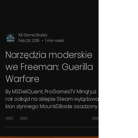
KK Game Studio
Feb 26, 2019
1 min read
Narzędzia moderskie
we Freeman: Guerilla
Warfare
By MSDeliQuent, ProGamesTV Minął już
rok odkąd na sklepie Steam wylądował
klon słynnego Mount&Blade osadzony w
klimatach współczesnych...