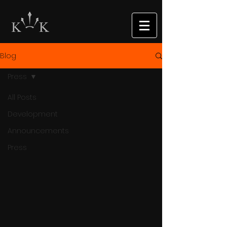
Blog
Press
All Posts
Development
Announcements
Press